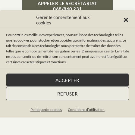
APPELER LE SECRÉTARIAT
068/860.231
Gérer le consentement aux
cookies
Pour offrir les meilleures expériences, nous utilisons des technologies telles
que les cookies pour stocker et/ou accéder aux informations des appareils. Le
fait de consentir à ces technologies nous permettra de traiter des données
VOSAVOCATS.BE
telles que le comportement de navigation ou les ID uniques sur ce site. Le fait de
ne pas consentir ou de retirer son consentement peut avoir un effet négatif sur
certaines caractéristiques et fonctions.
La démarche
Honoraires
Notre équipe
ACCEPTER
Foire aux questions
REFUSER
MENTIONS LÉGALES
Politique de cookies
Conditions d’utilisation
Déontologie
Dispositions légales